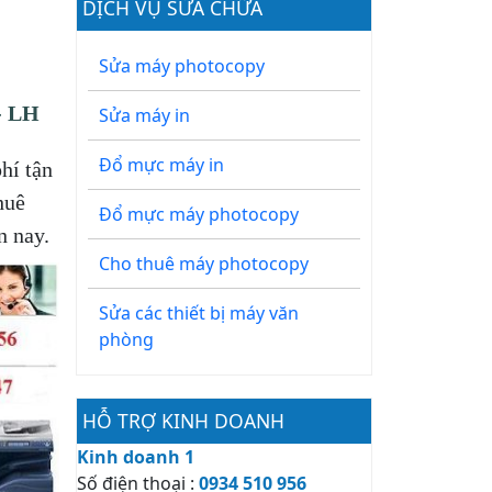
DỊCH VỤ SỬA CHỮA
Sửa máy photocopy
 LH
Sửa máy in
Đổ mực máy in
hí tận
huê
Đổ mực máy photocopy
n nay.
Cho thuê máy photocopy
Sửa các thiết bị máy văn
phòng
HỖ TRỢ KINH DOANH
Kinh doanh 1
Số điện thoại :
0934 510 956