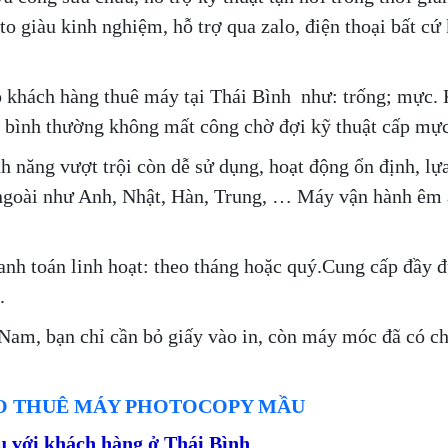
o giàu kinh nghiệm, hỗ trợ qua zalo, điện thoại bất cứ 
o khách hàng thuê máy tại Thái Bình như: trống; mực. 
ng bình thường không mất công chờ đợi kỹ thuật cấp mực
h năng vượt trội còn dễ sử dụng, hoạt động ổn định, lự
ngoài như Anh, Nhật, Hàn, Trung, … Máy vận hành êm 
anh toán linh hoạt: theo tháng hoặc quý.Cung cấp đầy 
.
Nam, bạn chỉ cần bỏ giấy vào in, còn máy móc đã có c
HO THUÊ MÁY PHOTOCOPY MẦU
ụ với khách hàng ở Thái Bình