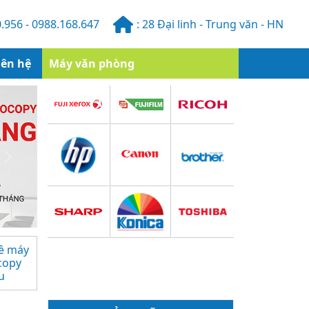
.956 - 0988.168.647
: 28 Đại linh - Trung văn - HN
iên hệ
Máy văn phòng
Next
ê máy
copy
u