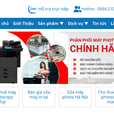
Hotline :
Hỗ trợ trực tiếp
0934.510
 chủ
Giới Thiệu
Sản phẩm
▼
Dịch vụ
▼
Tin tức
L
revious
thuê máy
Báo giá sửa
Sửa máy
Cho thu
tocopy
máy in tại
photo Hà Nội
photo
fuji
mà