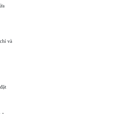
sửa
chỉ và
đặt