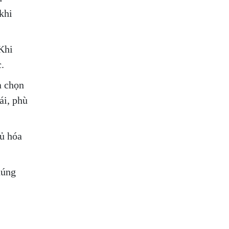
khi
Khi
.
a chọn
ái, phù
đủ hóa
húng