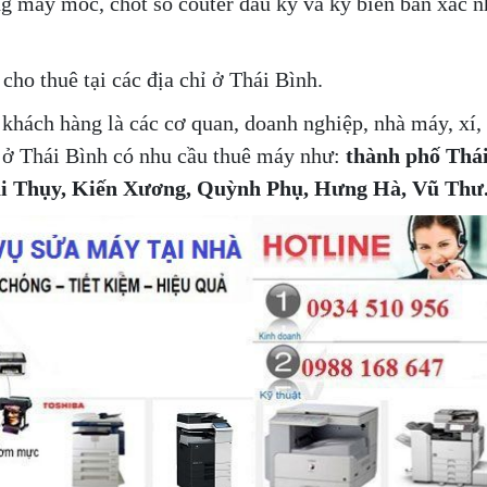
g máy móc, chốt số couter đầu kỳ và ký biên bản xác 
cho thuê tại các địa chỉ ở Thái Bình.
khách hàng là các cơ quan, doanh nghiệp, nhà máy, xí,
hỉ ở Thái Bình có nhu cầu thuê máy như:
thành phố Thá
ái Thụy, Kiến Xương, Quỳnh Phụ, Hưng Hà, Vũ Thư