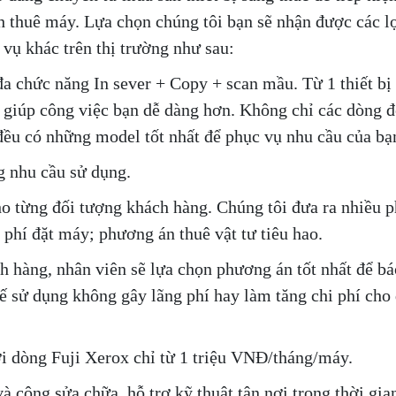
nh thuê máy. Lựa chọn chúng tôi bạn sẽ nhận được các lợ
 vụ khác trên thị trường như sau:
 chức năng In sever + Copy + scan mầu. Từ 1 thiết bị 
à giúp công việc bạn dễ dàng hơn. Không chỉ các dòng 
đều có những model tốt nhất để phục vụ nhu cầu của bạ
g nhu cầu sử dụng.
o từng đối tượng khách hàng. Chúng tôi đưa ra nhiều 
 phí đặt máy; phương án thuê vật tư tiêu hao.
h hàng, nhân viên sẽ lựa chọn phương án tốt nhất để bá
 tế sử dụng không gây lãng phí hay làm tăng chi phí cho
i dòng Fuji Xerox chỉ từ 1 triệu VNĐ/tháng/máy.
à công sửa chữa, hỗ trợ kỹ thuật tận nơi trong thời gia