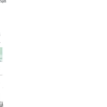
nhận
i
.