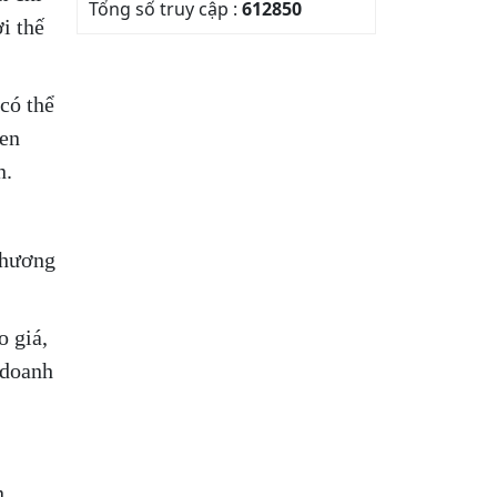
Tổng số truy cập :
612850
i thế
có thể
đen
n.
phương
o giá,
 doanh
n