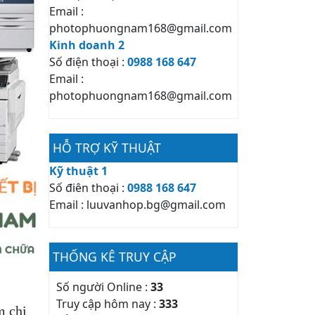
Email :
photophuongnam168@gmail.com
Kinh doanh 2
Số điện thoại :
0988 168 647
Email :
photophuongnam168@gmail.com
HỖ TRỢ KỸ THUẬT
Kỹ thuật 1
Số điên thoại :
0988 168 647
Email : luuvanhop.bg@gmail.com
THỐNG KÊ TRUY CẬP
Số người Online :
33
Truy cập hôm nay :
333
m chi