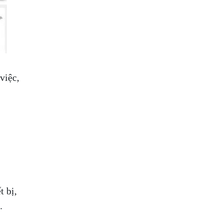
việc,
t bị,
.