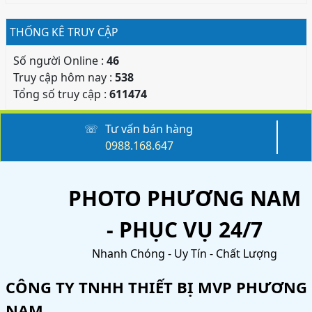
THỐNG KÊ TRUY CẬP
Số người Online :
46
Truy cập hôm nay :
538
Tổng số truy cập :
611474
☏
Tư vấn bán hàng
0988.168.647
PHOTO PHƯƠNG NAM
- PHỤC VỤ 24/7
Nhanh Chóng - Uy Tín - Chất Lượng
CÔNG TY TNHH THIẾT BỊ MVP PHƯƠNG
NAM