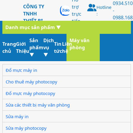
0934.510
CÔNG TY
trợ
Hotline
-
TNHH
trực
:
0988.168
THIẾT BỊ
tiếp
Danh mục sản phẩm
▼
MVP
PHƯƠNG
Sản
Dịch
Máy văn
NAM
Trang
Giới
Tin
Liên
phẩm
vụ
phòng
chủ
Thiệu
tức
hệ
▼
▼
Đổ mực máy in
Cho thuê máy photocopy
Đổ mực máy photocopy
Sửa các thiết bị máy văn phòng
Sửa máy in
Sửa máy photocopy