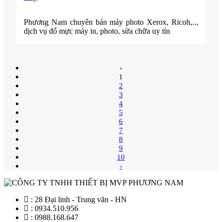
Phương Nam chuyên bán máy photo Xerox, Ricoh,..,
dịch vụ đổ mực máy in, photo, sửa chữa uy tín
‹
1
2
3
4
5
6
7
8
9
10
›
: 28 Đại linh - Trung văn - HN
: 0934.510.956
: 0988.168.647