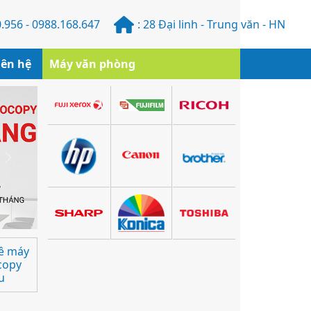
.956 - 0988.168.647
: 28 Đại linh - Trung văn - HN
iên hệ
Máy văn phòng
Next
ê máy
copy
u