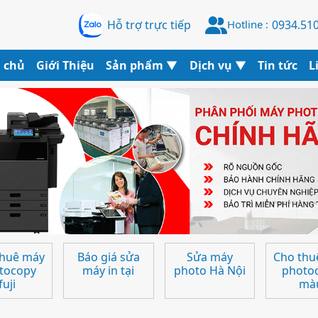
Hotline :
Hỗ trợ trực tiếp
0934.510
 chủ
Giới Thiệu
Sản phẩm
▼
Dịch vụ
▼
Tin tức
L
revious
thuê máy
Báo giá sửa
Sửa máy
Cho thu
tocopy
máy in tại
photo Hà Nội
photo
fuji
mà