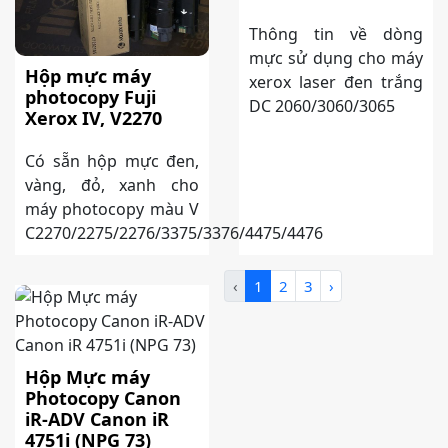
Thông tin về dòng
mực sử dụng cho máy
Hộp mực máy
xerox laser đen trắng
photocopy Fuji
DC 2060/3060/3065
Xerox IV, V2270
Có sẵn hộp mực đen,
vàng, đỏ, xanh cho
máy photocopy màu V
C2270/2275/2276/3375/3376/4475/4476
‹
1
2
3
›
Hộp Mực máy
Photocopy Canon
iR-ADV Canon iR
4751i (NPG 73)