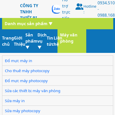
0934.510
CÔNG TY
trợ
Hotline
-
TNHH
trực
:
0988.168
THIẾT BỊ
tiếp
Danh mục sản phẩm
▼
MVP
PHƯƠNG
Sản
Dịch
Máy văn
NAM
Trang
Giới
Tin
Liên
phẩm
vụ
phòng
chủ
Thiệu
tức
hệ
▼
▼
Đổ mực máy in
Cho thuê máy photocopy
Đổ mực máy photocopy
Sửa các thiết bị máy văn phòng
Sửa máy in
Sửa máy photocopy